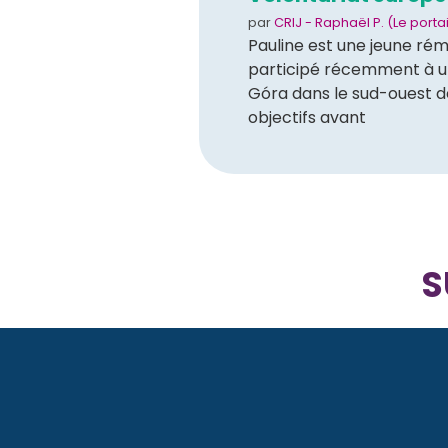
par
CRIJ - Raphaël P. (Le porta
Pauline est une jeune rém
participé récemment à une
Góra dans le sud-ouest d
objectifs avant
S